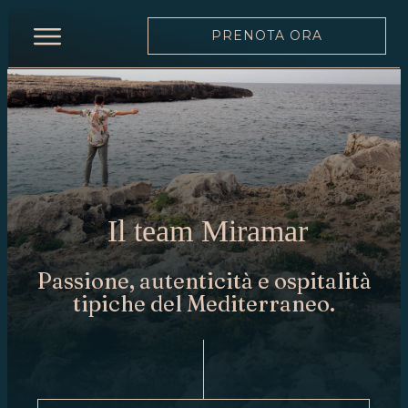
PRENOTA ORA
INIZIO
RISTORANTE
MENÙ
CARTA
DEI
Il team Miramar
VINI
SQUADRA
Passione, autenticità e ospitalità
tipiche del Mediterraneo.
MOONLIGHT
EVENTI
PRENOTA