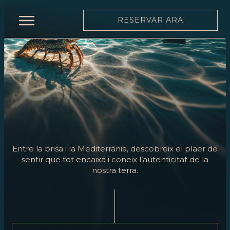
RESERVAR ARA
INICI
RESTAURANT
CARTA
CARTA
DE
VINS
Entre la brisa i la Mediterrània, descobreix el plaer de
EQUIP
sentir que tot encaixa i coneix l’autenticitat de la
nostra terra.
MOONLIGHT
ESDEVENIMENTS
RESERVAR