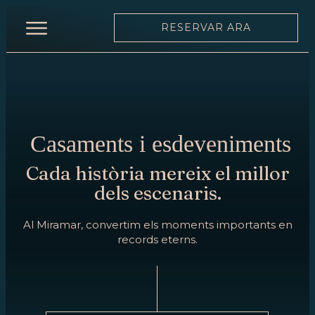
RESERVAR ARA
INICI
RESTAURANT
CARTA
Casaments i esdeveniments
CARTA
DE
Cada història mereix el millor
VINS
dels escenaris.
EQUIP
Al Miramar, convertim els moments importants en
records eterns.
MOONLIGHT
ESDEVENIMENTS
RESERVAR