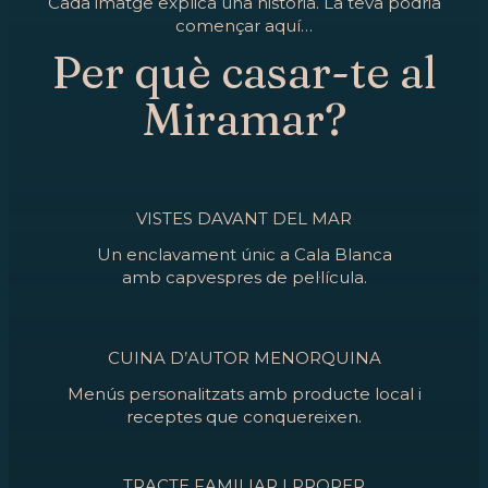
Cada imatge explica una història. La teva podria
començar aquí…
Per què casar-te al
Miramar?
VISTES DAVANT DEL MAR
Un enclavament únic a Cala Blanca
amb capvespres de pel·lícula.
CUINA D’AUTOR MENORQUINA
Menús personalitzats amb producte local i
receptes que conquereixen.
TRACTE FAMILIAR I PROPER