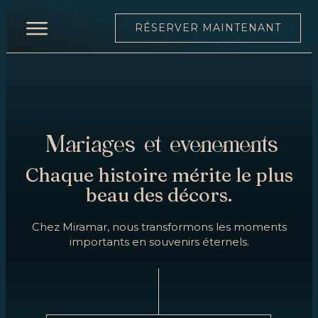
RÉSERVER MAINTENANT
ACCUEIL
RESTAURANT
CARTE
Mariages et événements
CARTE
DES
Chaque histoire mérite le plus
VINS
beau des décors.
ÉQUIPE
Chez Miramar, nous transformons les moments
importants en souvenirs éternels.
MOONLIGHT
ÉVÉNEMENTS
RÉSERVER