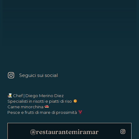
E parcheggio proprio accanto al ristorante,
perché nemmeno questo ti impedisca di
venire a trovarci.
Seguici sui social
Chef | Diego Merino Diez
Specialisti in risotti e piatti di riso
Carne minorchina
Pesce e frutti di mare di prossimità
@restaurantemiramar