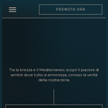
PRENOTA ORA
INIZIO
RISTORANTE
MENÙ
CARTA
DEI
VINI
Tra la brezza e il Mediterraneo; scopri il piacere di
SQUADRA
sentirti dove tutto si armonizza, conosci la verità
della nostra terra.
MOONLIGHT
EVENTI
PRENOTA