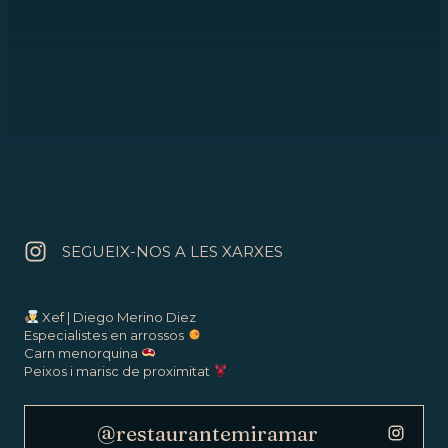
I aparcament just al costat del restaurant
perquè ni tan sols això t’impedisca vindre a
visitar-nos.
SEGUEIX-NOS A LES XARXES
Xef | Diego Merino Diez
Especialistes en arrossos
Carn menorquina
Peixos i marisc de proximitat
@restaurantemiramar