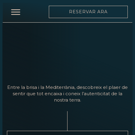
RESERVAR ARA
INICI
RESTAURANT
CARTA
CARTA
DE
VINS
Entre la brisa i la Mediterrània, descobreix el plaer de
EQUIP
sentir que tot encaixa i coneix l’autenticitat de la
nostra terra.
MOONLIGHT
ESDEVENIMENTS
RESERVAR