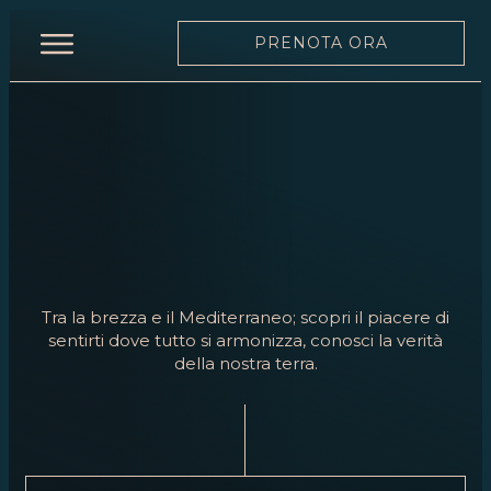
PRENOTA ORA
INIZIO
RISTORANTE
MENÙ
CARTA
DEI
VINI
Tra la brezza e il Mediterraneo; scopri il piacere di
SQUADRA
sentirti dove tutto si armonizza, conosci la verità
della nostra terra.
MOONLIGHT
EVENTI
PRENOTA