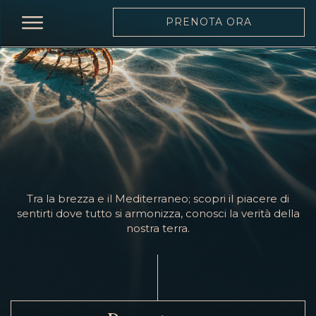
PRENOTA ORA
INIZIO
RISTORANTE
MENÙ
CARTA
DEI
VINI
Tra la brezza e il Mediterraneo; scopri il piacere di
SQUADRA
sentirti dove tutto si armonizza, conosci la verità della
nostra terra.
MOONLIGHT
EVENTI
PRENOTA