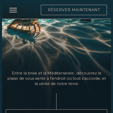
RÉSERVER MAINTENANT
ACCUEIL
RESTAURANT
CARTE
CARTE
DES
VINS
Entre la brise et la Méditerranée ; découvrez le
ÉQUIPE
plaisir de vous sentir à l’endroit où tout s’accorde, et
la vérité de notre terre.
MOONLIGHT
ÉVÉNEMENTS
RÉSERVER