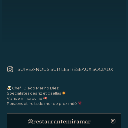
Et un parking juste à côté du restaurant, pour
que même cela ne vous empêche pas de
venir nous rendre visite.
SUIVEZ-NOUS SUR LES RÉSEAUX SOCIAUX
Chef | Diego Merino Diez
Spécialistes des riz et paellas
Viande minorquine
Poissons et fruits de mer de proximité
@restaurantemiramar