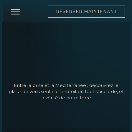
RÉSERVER MAINTENANT
ACCUEIL
RESTAURANT
CARTE
CARTE
DES
VINS
Entre la brise et la Méditerranée ; découvrez le
ÉQUIPE
plaisir de vous sentir à l’endroit où tout s’accorde, et
la vérité de notre terre.
MOONLIGHT
ÉVÉNEMENTS
RÉSERVER