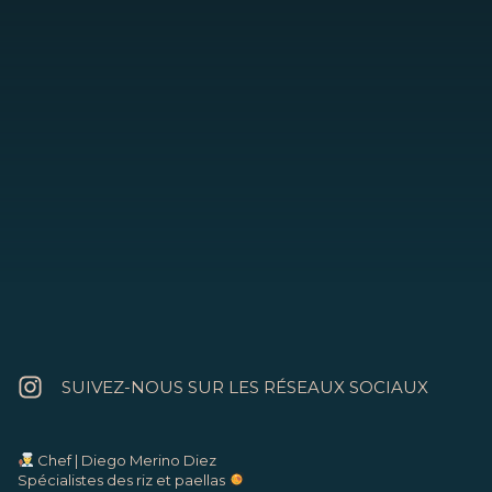
Un emplacement privilégié en bord
de mer, avec l’une des plus belles
terrasses de l’île.
Et un parking juste à côté du restaurant, pour
que même cela ne vous empêche pas de venir
nous rendre visite.
SUIVEZ-NOUS SUR LES RÉSEAUX SOCIAUX
Chef | Diego Merino Diez
Spécialistes des riz et paellas