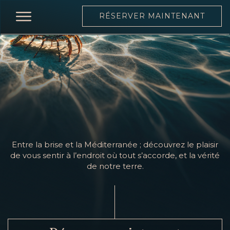
RÉSERVER MAINTENANT
ACCUEIL
RESTAURANT
CARTE
CARTE
DES
VINS
Entre la brise et la Méditerranée ; découvrez le plaisir
ÉQUIPE
de vous sentir à l’endroit où tout s’accorde, et la vérité
de notre terre.
MOONLIGHT
ÉVÉNEMENTS
RÉSERVER