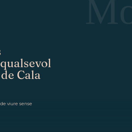
Mo
s
 qualsevol
 de Cala
 de viure sense