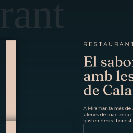
rant
RESTAURAN
El sabo
amb les
de Cala
A Miramar, fa més de 
plenes de mar, terra i 
gastronòmica honesta