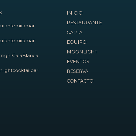
S
INICIO
RESTAURANTE
aurantemiramar
CARTA
aurantemiramar
EQUIPO
MOONLIGHT
lightCalaBlanca
EVENTOS
lightcocktailbar
RESERVA
CONTACTO