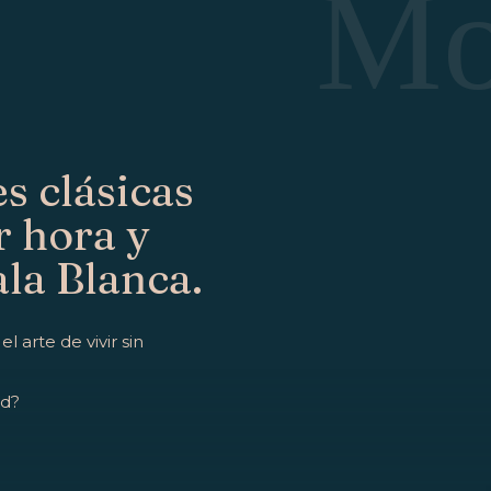
Mo
s clásicas
r hora y
ala Blanca.
 arte de vivir sin
ad?