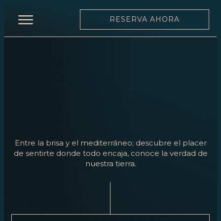
RESERVA AHORA
INICIO
RESTAURANTE
CARTA
CARTA
DE
VINOS
Entre la brisa y el mediterráneo; descubre el placer
EQUIPO
de sentirte donde todo encaja, conoce la verdad de
nuestra tierra.
MOONLIGHT
EVENTOS
RESERVA