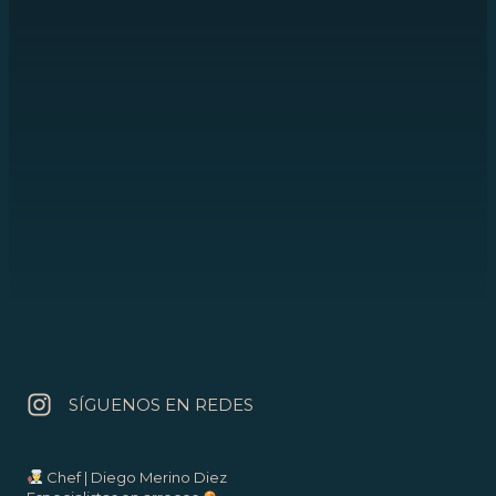
Una ubicación privilegiada junto
al mar con una de las mejores
terrazas de la isla.
Y aparcamiento justo al lado del restaurante
para que, ni siquiera eso, te impida venir a
visitarnos.
SÍGUENOS EN REDES
Chef | Diego Merino Diez