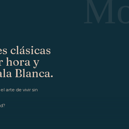
Mo
s clásicas
r hora y
ala Blanca.
 arte de vivir sin
ad?