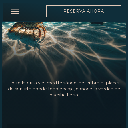
RESERVA AHORA
INICIO
RESTAURANTE
CARTA
CARTA
DE
VINOS
Entre la brisa y el mediterráneo; descubre el placer
EQUIPO
de sentirte donde todo encaja, conoce la verdad de
nuestra tierra.
MOONLIGHT
EVENTOS
RESERVA